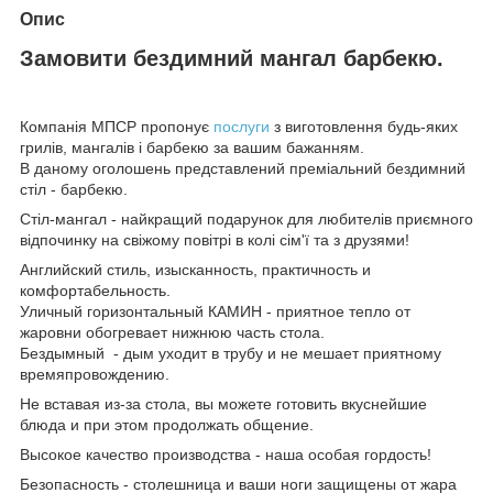
Опис
Замовити бездимний мангал барбекю.
Компанія МПСР пропонує
послуги
з виготовлення будь-яких
грилів, мангалів і барбекю за вашим бажанням.
В даному оголошень представлений преміальний бездимний
стіл - барбекю.
Стіл-мангал - найкращий подарунок для любителів приємного
відпочинку на свіжому повітрі в колі сім'ї та з друзями!
Английский стиль, изысканность, практичность и
комфортабельность.
Уличный горизонтальный КАМИН - приятное тепло от
жаровни обогревает нижнюю часть стола.
Бездымный - дым уходит в трубу и не мешает приятному
времяпровождению.
Не вставая из-за стола, вы можете готовить вкуснейшие
блюда и при этом продолжать общение.
Высокое качество производства - наша особая гордость!
Безопасность - столешница и ваши ноги защищены от жара