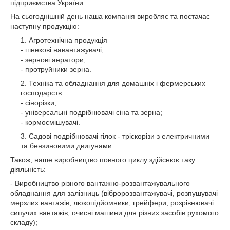
підприємства України.
На сьогоднішній день наша компанія виробляє та постачає
наступну продукцію:
Агротехнічна продукція
- шнекові навантажувачі;
- зернові аератори;
- протруйники зерна.
Техніка та обладнання для домашніх і фермерських
господарств:
- сінорізки;
- універсальні подрібнювачі сіна та зерна;
- кормосмішувачі.
Садові подрібнювачі гілок - тріскорізи з електричними
та бензиновими двигунами.
Також, наше виробництво повного циклу здійснює таку
діяльність:
- Виробництво різного вантажно-розвантажувального
обладнання для залізниць (вібророзвантажувачі, розпушувачі
мерзлих вантажів, люкопідйомники, грейфери, розрівнювачі
сипучих вантажів, очисні машини для різних засобів рухомого
складу);