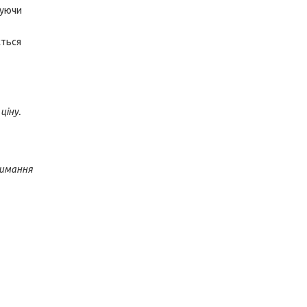
чуючи
ється
ціну.
римання