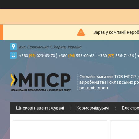
Зараз у компанії неро
вул. Сіриківська 1, Харків, Україна
+380
(99)
023-63-70
+380
(96)
553-00-62
+380
(97)
336-71-56
Онлайн-магазин ТОВ МПСР ▷
виробництва і складських ро
роздріб, дроп.
Шнекові навантажувачі
Кормозмішувачі
Електр