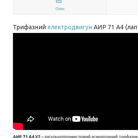
Опис
Трифазний
електродвигун
АИР 71 А4 (лап
АИР 71 А4 У2
– загальнопромисловий асинхронний трифазний