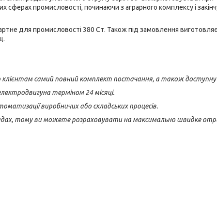
них сферах промисловості, починаючи з аграрного комплексу і закін
артне для промисловості 380 Ст. Також під замовлення виготовля
ц.
мо клієнтам самий повний комплект постачання, а також доступну 
електродвигуна терміном 24 місяці.
матизації виробничих або складських процесів.
кладах, тому ви можете розраховувати на максимально швидке от