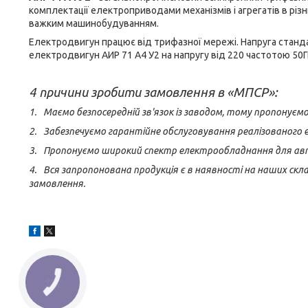
комплектації електроприводами механізмів і агрегатів в різ
важким машинобудуванням.
Електродвигун працює від трифазної мережі. Напруга станд
електродвигун АИР 71 А4 У2 на напругу від 220 частотою 50Г
4 причини зробити замовлення в «МПСР»:
1.
Маємо безпосередній зв'язок із заводом, тому пропонує
2.
Забезпечуємо гарантійне обслуговування реалізованого 
3.
Пропонуємо широкий спектр електрообладнання для авто
4.
Вся запропонована продукція є в наявності на наших с
замовлення.
КНОПКА
ЗВ'ЯЗКУ