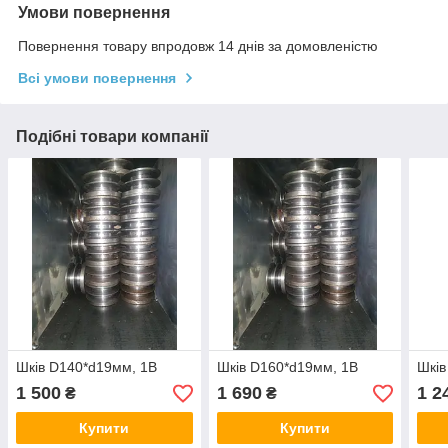
Умови повернення
Повернення товару впродовж 14 днів за домовленістю
Всі умови повернення
Подібні товари компанії
Шків D140*d19мм, 1B
Шків D160*d19мм, 1B
Шків
1 500
1 690
1 2
₴
₴
Купити
Купити