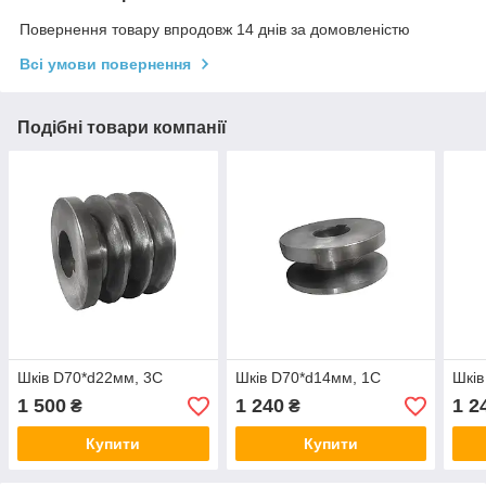
Повернення товару впродовж 14 днів за домовленістю
Всі умови повернення
Подібні товари компанії
Шків D70*d22мм, 3С
Шків D70*d14мм, 1С
Шків
1 500
1 240
1 2
₴
₴
Купити
Купити