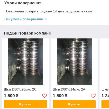
Умови повернення
Повернення товару впродовж 14 днів за домовленістю
Всі умови повернення
Подібні товари компанії
Шків D80*d28мм, 2С
Шків D80*d14мм, 2А
Шків
1 500
1 500
1 2
₴
₴
Купити
Купити