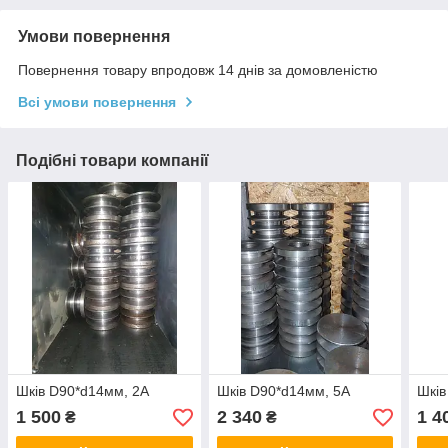
Умови повернення
Повернення товару впродовж 14 днів за домовленістю
Всі умови повернення
Подібні товари компанії
Шків D90*d14мм, 2А
Шків D90*d14мм, 5А
Шків
1 500
2 340
1 4
₴
₴