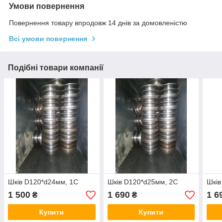
Умови повернення
Повернення товару впродовж 14 днів за домовленістю
Всі умови повернення
Подібні товари компанії
Шків D120*d24мм, 1С
Шків D120*d25мм, 2С
Шків
1 500
1 690
1 6
₴
₴
Купити
Купити