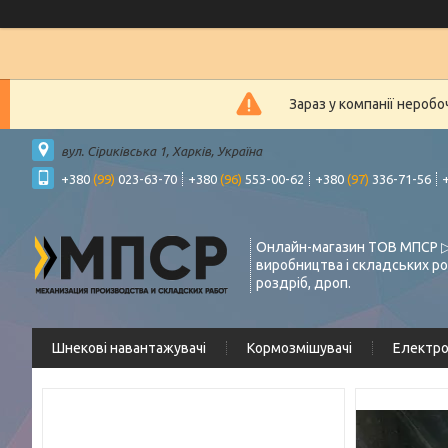
Зараз у компанії нероб
вул. Сіриківська 1, Харків, Україна
+380
(99)
023-63-70
+380
(96)
553-00-62
+380
(97)
336-71-56
Онлайн-магазин ТОВ МПСР ▷
виробництва і складських ро
роздріб, дроп.
Шнекові навантажувачі
Кормозмішувачі
Електр