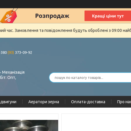
очий час. Замовлення та повідомлення будуть оброблені з 09:00 най
+380
(93)
373-09-92
 Механізація
біт: Опт,
одвигуни
Аератори зерна
Оплата-доставка
Про на