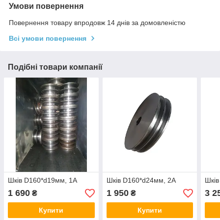
Умови повернення
Повернення товару впродовж 14 днів за домовленістю
Всі умови повернення
Подібні товари компанії
Шків D160*d19мм, 1А
Шків D160*d24мм, 2А
Шків
1 690
1 950
3 2
₴
₴
Купити
Купити