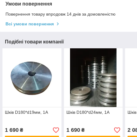
Умови повернення
Повернення товару впродовж 14 днів за домовленістю
Всі умови повернення
Подібні товари компанії
Шків D180*d19мм, 1А
Шків D180*d24мм, 1А
Шків
1 690
1 690
2 0
₴
₴