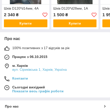
Шків D120*d14мм, 4А
Шків D120*d28мм, 1А
Шків
2 340
1 500
1 9
₴
₴
Купити
Купити
Про нас
100% позитивних з 17 відгуків за рік
Працює з 06.10.2015
м. Харків
вул. Сіриківська 1, Харків, Україна
Контакти
Сьогодні вихідний
Показати весь графік роботи
Про нас