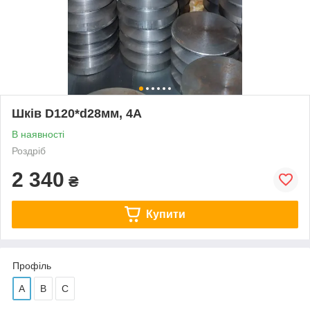
Шків D120*d28мм, 4А
В наявності
Роздріб
2 340
₴
Купити
Профіль
А
В
С