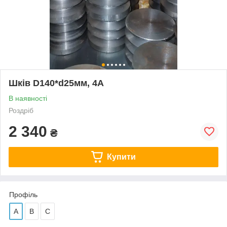
Шків D140*d25мм, 4А
В наявності
Роздріб
2 340
₴
Купити
Профіль
А
В
С