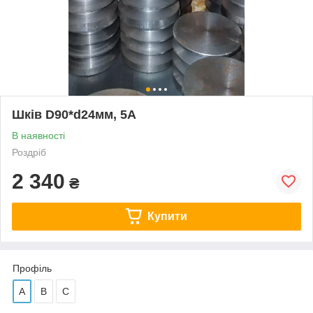
Шків D90*d24мм, 5А
В наявності
Роздріб
2 340
₴
Купити
Профіль
А
В
С