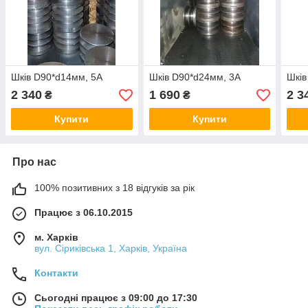
Шків D90*d14мм, 5А
Шків D90*d24мм, 3А
Шків
2 340
1 690
2 3
₴
₴
Купити
Купити
Про нас
100% позитивних з 18 відгуків за рік
Працює з 06.10.2015
м. Харків
вул. Сіриківська 1, Харків, Україна
Контакти
Сьогодні працює з 09:00 до 17:30