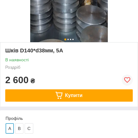
Шків D140*d38мм, 5А
В наявності
Роздріб
2 600
₴
Купити
Профіль
А
В
С