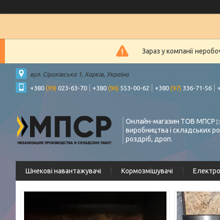
Зараз у компанії нероб
вул. Сіриківська 1, Харків, Україна
+380
(99)
023-63-70
+380
(96)
553-00-62
+380
(97)
336-71-56
Онлайн-магазин ТОВ МПСР ▷
виробництва і складських ро
роздріб, дроп.
Шнекові навантажувачі
Кормозмішувачі
Електр