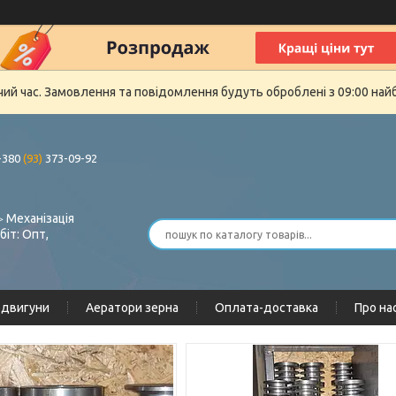
очий час. Замовлення та повідомлення будуть оброблені з 09:00 най
+380
(93)
373-09-92
 Механізація
біт: Опт,
одвигуни
Аератори зерна
Оплата-доставка
Про на