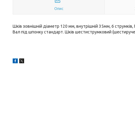
Опис
Шків зовнішній діаметр 120 мм, внутрішній 35мм, 6 струмків, Пр
Вал під шпонку стандарт. Шків шестиструмковий (шестируче