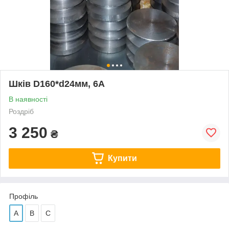
Шків D160*d24мм, 6А
В наявності
Роздріб
3 250
₴
Купити
Профіль
А
В
С