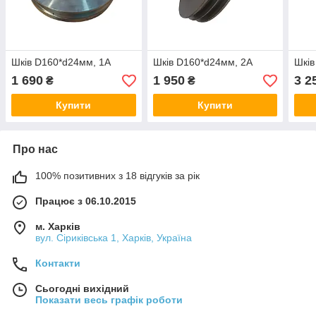
Шків D160*d24мм, 1А
Шків D160*d24мм, 2А
Шків
1 690
1 950
3 2
₴
₴
Купити
Купити
Про нас
100% позитивних з 18 відгуків за рік
Працює з 06.10.2015
м. Харків
вул. Сіриківська 1, Харків, Україна
Контакти
Сьогодні вихідний
Показати весь графік роботи