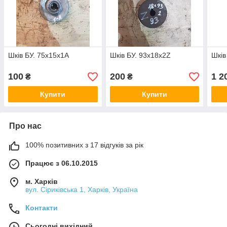
Шків БУ. 75х15х1А
Шків БУ. 93х18х2Z
Шків
100
200
1 2
₴
₴
Купити
Купити
Про нас
100% позитивних з 17 відгуків за рік
Працює з 06.10.2015
м. Харків
вул. Сіриківська 1, Харків, Україна
Контакти
Сьогодні вихідний