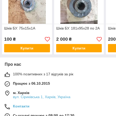
Шків БУ. 75х15х1А
Шків БУ. 181х95х28 по 2А
Шків
100
2 000
200
₴
₴
Купити
Купити
Про нас
100% позитивних з 17 відгуків за рік
Працює з 06.10.2015
м. Харків
вул. Сіриківська 1, Харків, Україна
Контакти
Сьогодні працює з 09:00 до 17:30