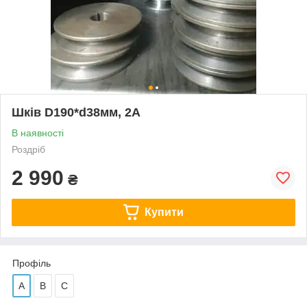
Шків D190*d38мм, 2А
В наявності
Роздріб
2 990
₴
Купити
Профіль
А
В
С