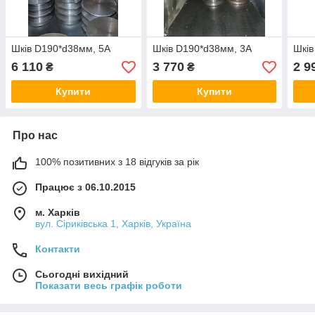
Шків D190*d38мм, 5А
Шків D190*d38мм, 3А
Шків
6 110
3 770
2 9
₴
₴
Купити
Купити
Про нас
100% позитивних з 18 відгуків за рік
Працює з 06.10.2015
м. Харків
вул. Сіриківська 1, Харків, Україна
Контакти
Сьогодні вихідний
Показати весь графік роботи