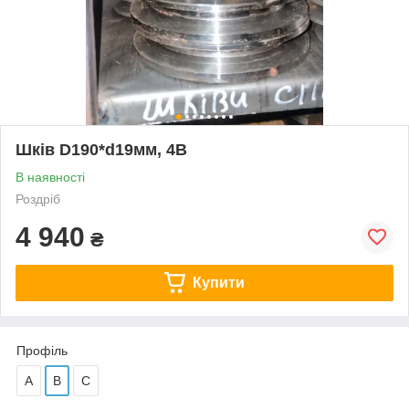
Шків D190*d19мм, 4В
В наявності
Роздріб
4 940
₴
Купити
Профіль
А
В
С