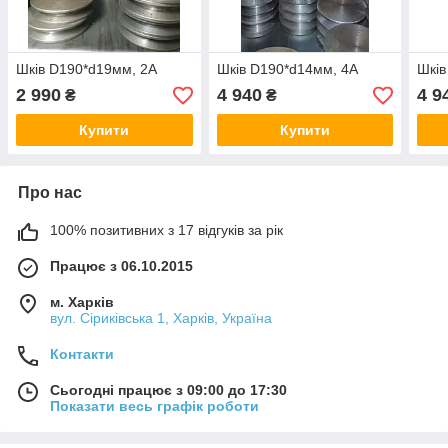
Шків D190*d19мм, 2А
Шків D190*d14мм, 4А
Шків
2 990
4 940
4 9
₴
₴
Купити
Купити
Про нас
100% позитивних з 17 відгуків за рік
Працює з 06.10.2015
м. Харків
вул. Сіриківська 1, Харків, Україна
Контакти
Сьогодні працює з 09:00 до 17:30
Показати весь графік роботи