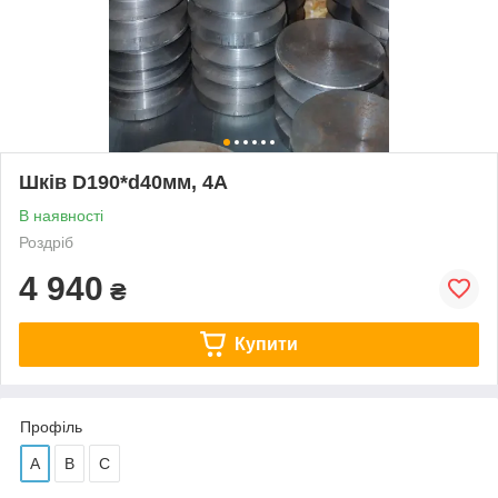
Шків D190*d40мм, 4А
В наявності
Роздріб
4 940
₴
Купити
Профіль
А
В
С