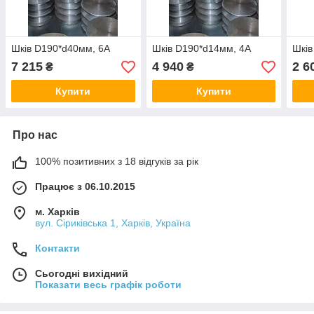
Шків D190*d40мм, 6А
Шків D190*d14мм, 4А
Шків
7 215
4 940
2 6
₴
₴
Купити
Купити
Про нас
100% позитивних з 18 відгуків за рік
Працює з 06.10.2015
м. Харків
вул. Сіриківська 1, Харків, Україна
Контакти
Сьогодні вихідний
Показати весь графік роботи