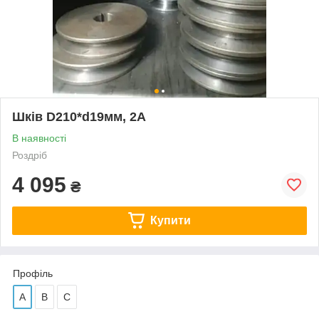
Шків D210*d19мм, 2А
В наявності
Роздріб
4 095
₴
Купити
Профіль
А
В
С