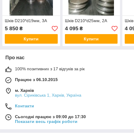
Шків D210*d19мм, 3А
Шків D210*d25мм, 2А
Шків
5 850
4 095
4 0
₴
₴
Купити
Купити
Про нас
100% позитивних з 17 відгуків за рік
Працює з 06.10.2015
м. Харків
вул. Сіриківська 1, Харків, Україна
Контакти
Сьогодні працює з 09:00 до 17:30
Показати весь графік роботи