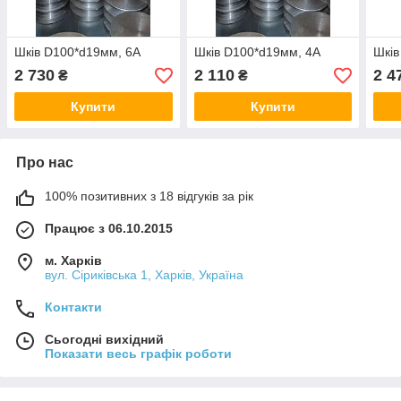
Шків D100*d19мм, 6А
Шків D100*d19мм, 4А
Шків
2 730
2 110
2 4
₴
₴
Купити
Купити
Про нас
100% позитивних з 18 відгуків за рік
Працює з 06.10.2015
м. Харків
вул. Сіриківська 1, Харків, Україна
Контакти
Сьогодні вихідний
Показати весь графік роботи