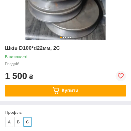
Шків D100*d22мм, 2С
В наявності
Роздріб
1 500
₴
Купити
Профіль
А
В
С