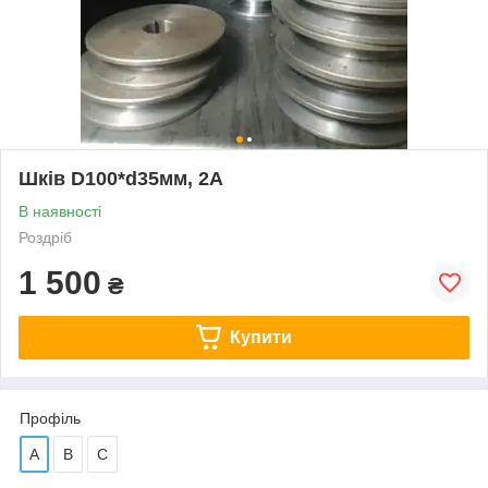
Шків D100*d35мм, 2А
В наявності
Роздріб
1 500
₴
Купити
Профіль
А
В
С