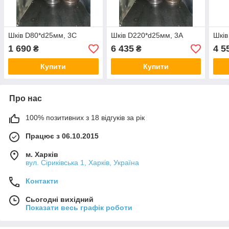
Шків D80*d25мм, 3С
Шків D220*d25мм, 3А
Шків
1 690
6 435
4 5
₴
₴
Купити
Купити
Про нас
100% позитивних з 18 відгуків за рік
Працює з 06.10.2015
м. Харків
вул. Сіриківська 1, Харків, Україна
Контакти
Сьогодні вихідний
Показати весь графік роботи