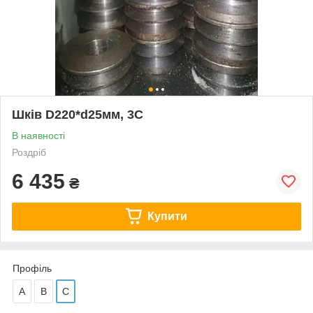
Шків D220*d25мм, 3С
В наявності
Роздріб
6 435
₴
Купити
Профіль
А
В
С