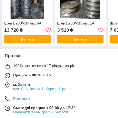
Шків D230*d14мм, 6А
Шків D230*d19мм, 1А
Шків
13 720
3 510
7 0
₴
₴
Купити
Купити
Про нас
100% позитивних з 17 відгуків за рік
Працює з 06.10.2015
м. Харків
вул. Сіриківська 1, Харків, Україна
Контакти
Сьогодні працює з 09:00 до 17:30
Показати весь графік роботи