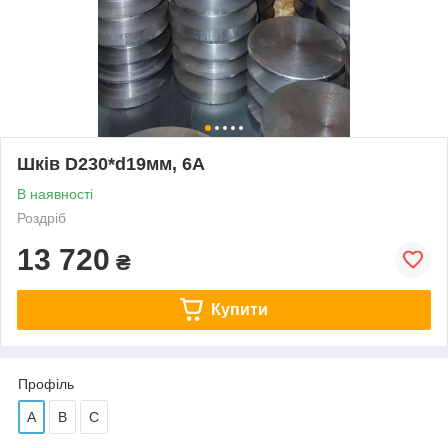
Шків D230*d19мм, 6А
В наявності
Роздріб
13 720
₴
Купити
Профіль
А
В
С