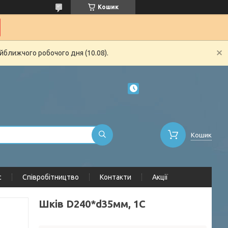
Кошик
йближчого робочого дня (10.08).
Кошик
с
Співробітництво
Контакти
Акції
Шків D240*d35мм, 1С