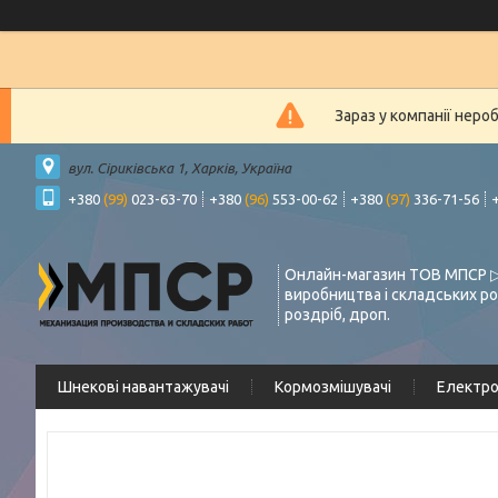
Зараз у компанії неро
вул. Сіриківська 1, Харків, Україна
+380
(99)
023-63-70
+380
(96)
553-00-62
+380
(97)
336-71-56
Онлайн-магазин ТОВ МПСР ▷
виробництва і складських ро
роздріб, дроп.
Шнекові навантажувачі
Кормозмішувачі
Електр