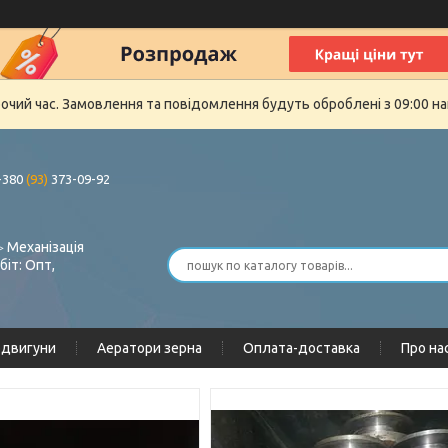
бочий час. Замовлення та повідомлення будуть оброблені з 09:00 на
+380
(93)
373-09-92
 Механізація
біт: Опт,
одвигуни
Аератори зерна
Оплата-доставка
Про на