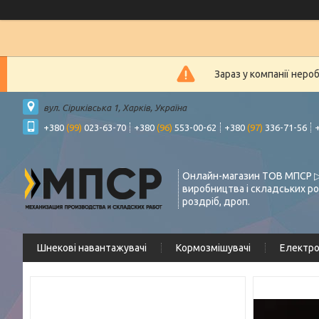
Зараз у компанії неро
вул. Сіриківська 1, Харків, Україна
+380
(99)
023-63-70
+380
(96)
553-00-62
+380
(97)
336-71-56
Онлайн-магазин ТОВ МПСР ▷
виробництва і складських ро
роздріб, дроп.
Шнекові навантажувачі
Кормозмішувачі
Електр