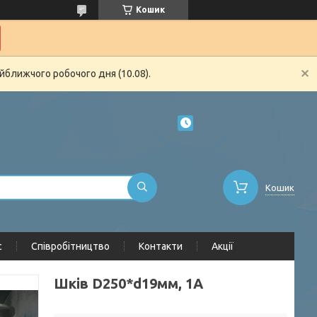
Кошик
йближчого робочого дня (10.08).
Кошик
с
Співробітництво
Контакти
Акції
Шків D250*d19мм, 1А