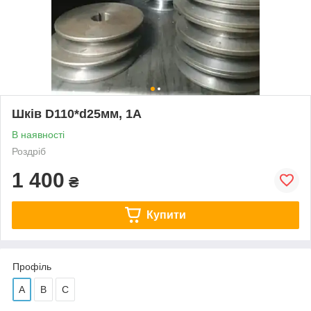
Шків D110*d25мм, 1А
В наявності
Роздріб
1 400
₴
Купити
Профіль
А
В
С