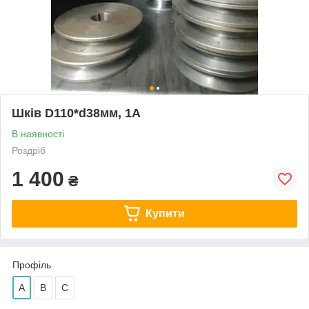
Шків D110*d38мм, 1А
В наявності
Роздріб
1 400
₴
Купити
Профіль
А
В
С