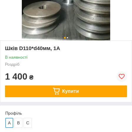
Шків D110*d40мм, 1А
В наявності
Роздріб
1 400
₴
Купити
Профіль
А
В
С