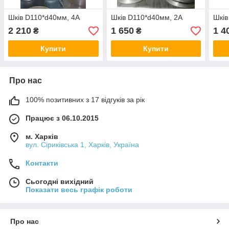
Шків D110*d40мм, 4А
Шків D110*d40мм, 2А
Шків
2 210
1 650
1 4
₴
₴
Купити
Купити
Про нас
100% позитивних з 17 відгуків за рік
Працює з 06.10.2015
м. Харків
вул. Сіриківська 1, Харків, Україна
Контакти
Сьогодні вихідний
Показати весь графік роботи
Про нас