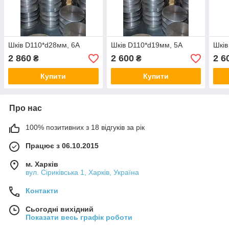
Шків D110*d28мм, 6А
Шків D110*d19мм, 5А
Шків
2 860
2 600
2 6
₴
₴
Купити
Купити
Про нас
100% позитивних з 18 відгуків за рік
Працює з 06.10.2015
м. Харків
вул. Сіриківська 1, Харків, Україна
Контакти
Сьогодні вихідний
Показати весь графік роботи