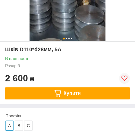
Шків D110*d28мм, 5А
В наявності
Роздріб
2 600
₴
Купити
Профіль
А
В
С