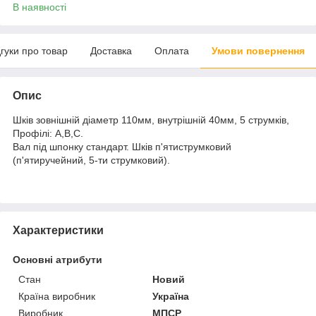
В наявності
дгуки про товар
Доставка
Оплата
Умови повернення
Опис
Шків зовнішній діаметр 110мм, внутрішній 40мм, 5 струмків,
Профілі: А,В,С.
Вал під шпонку стандарт. Шків п'ятиструмковий
(п'ятиручейний, 5-ти струмковий).
Характеристики
Основні атрибути
Стан
Новий
Країна виробник
Україна
Виробник
МПСР