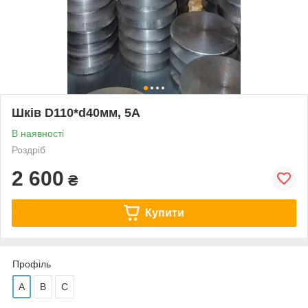
Шків D110*d40мм, 5А
В наявності
Роздріб
2 600
₴
Купити
Профіль
А
В
С