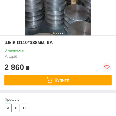
Шків D110*d38мм, 6А
В наявності
Роздріб
2 860
₴
Купити
Профіль
А
В
С