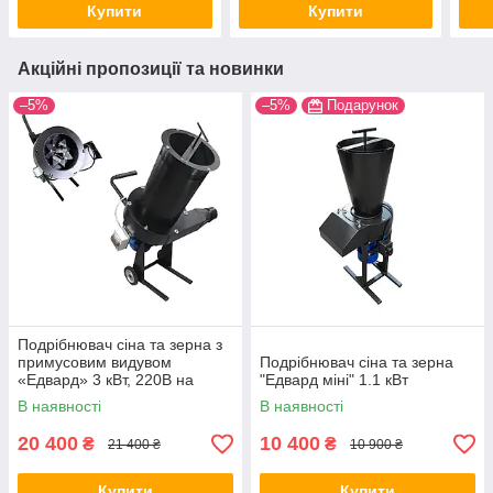
Купити
Купити
Акційні пропозиції та новинки
–5%
–5%
Подарунок
Подрібнювач сіна та зерна з
примусовим видувом
Подрібнювач сіна та зерна
«Едвард» 3 кВт, 220В на
"Едвард міні" 1.1 кВт
колесах
В наявності
В наявності
20 400
10 400
₴
₴
21 400 ₴
10 900 ₴
Купити
Купити