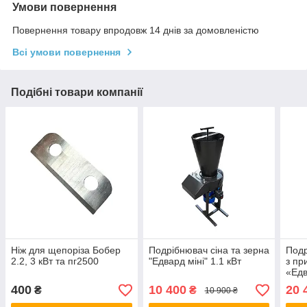
Умови повернення
Повернення товару впродовж 14 днів за домовленістю
Всі умови повернення
Подібні товари компанії
Ніж для щепоріза Бобер
Подрібнювач сіна та зерна
Подр
2.2, 3 кВт та пг2500
"Едвард міні" 1.1 кВт
з пр
«Едв
коле
400
10 400
20 
₴
₴
10 900 ₴