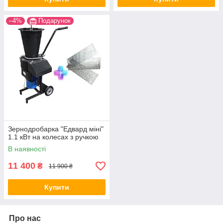
–4%
Подарунок
Зернодробарка "Едвард міні"
1.1 кВт на колесах з ручкою
В наявності
11 400
₴
11 900 ₴
Купити
Про нас