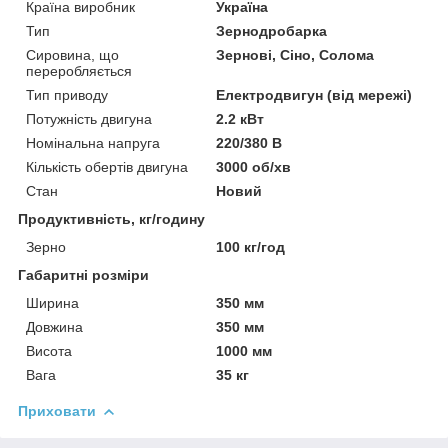
Країна виробник
Україна
Тип
Зернодробарка
Сировина, що
Зернові, Сіно, Солома
переробляється
Тип приводу
Електродвигун (від мережі)
Потужність двигуна
2.2 кВт
Номінальна напруга
220/380 В
Кількість обертів двигуна
3000 об/хв
Стан
Новий
Продуктивність, кг/годину
Зерно
100 кг/год
Габаритні розміри
Ширина
350 мм
Довжина
350 мм
Висота
1000 мм
Вага
35 кг
Приховати