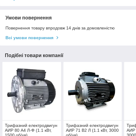
Умови повернення
Повернення товару впродовж 14 днів за домовленістю
Всі умови повернення
Подібні товари компанії
Трифазний електродвигун
Трифазний електродвигун
Триф
АИР 80 А4 Л-Ф (1.1 кВт,
АИР 71 В2 Л (1.1 кВт, 3000
АИР 
1500 об/хв)
об/хв)
3000