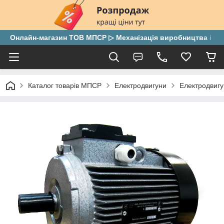
Онлайн-магазин ТОВ МПСР ▷ Механізація виробництва і скла
Каталог товарів МПСР
Електродвигуни
Електродвигу