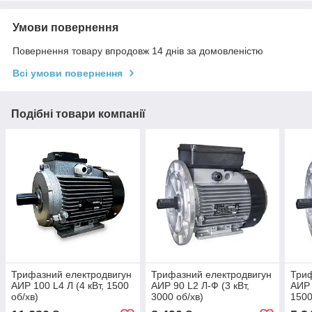
Умови повернення
Повернення товару впродовж 14 днів за домовленістю
Всі умови повернення
Подібні товари компанії
Трифазний електродвигун
Трифазний електродвигун
Триф
АИР 100 L4 Л (4 кВт, 1500
АИР 90 L2 Л-Ф (3 кВт,
АИР 
об/хв)
3000 об/хв)
1500