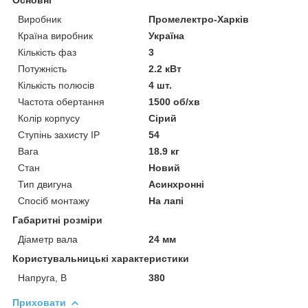
Виробник
Промелектро-Харків
Країна виробник
Україна
Кількість фаз
3
Потужність
2.2 кВт
Кількість полюсів
4 шт.
Частота обертання
1500 об/хв
Колір корпусу
Сірий
Ступінь захисту IP
54
Вага
18.9 кг
Стан
Новий
Тип двигуна
Асинхронні
Спосіб монтажу
На лапі
Габаритні розміри
Діаметр вала
24 мм
Користувальницькі характеристики
Напруга, В
380
Приховати