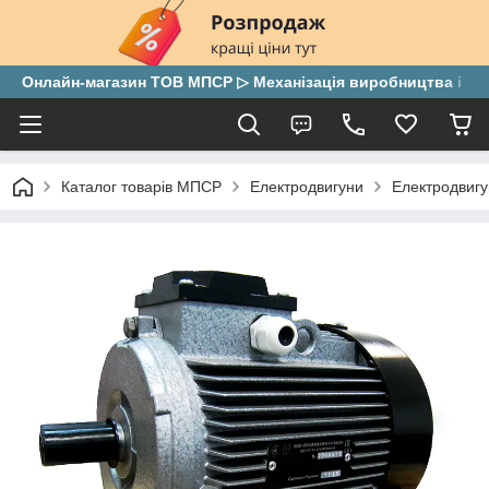
Онлайн-магазин ТОВ МПСР ▷ Механізація виробництва і скла
Каталог товарів МПСР
Електродвигуни
Електродвигу