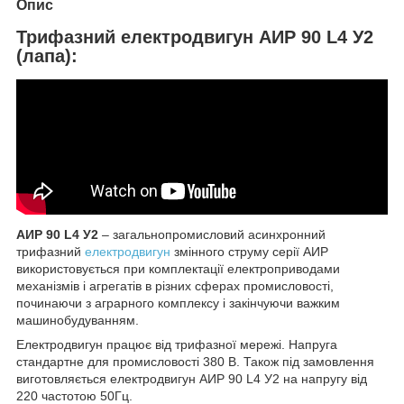
Опис
Трифазний електродвигун АИР 90 L4 У2
(лапа):
АИР 90 L4 У2
– загальнопромисловий асинхронний
трифазний
електродвигун
змінного струму серії АИР
використовується при комплектації електроприводами
механізмів і агрегатів в різних сферах промисловості,
починаючи з аграрного комплексу і закінчуючи важким
машинобудуванням.
Електродвигун працює від трифазної мережі. Напруга
стандартне для промисловості 380 В. Також під замовлення
виготовляється електродвигун АИР 90 L4 У2 на напругу від
220 частотою 50Гц.