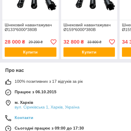
Шнековий навантажувач
Шнековий навантажувач
Шнек
Ø133*6000*380В
Ø159*6000*380В
Ø15
28 000
32 800
34 
₴
₴
29 200 ₴
33 800 ₴
Купити
Купити
Про нас
100% позитивних з 17 відгуків за рік
Працює з 06.10.2015
м. Харків
вул. Сіриківська 1, Харків, Україна
Контакти
Сьогодні працює з 09:00 до 17:30