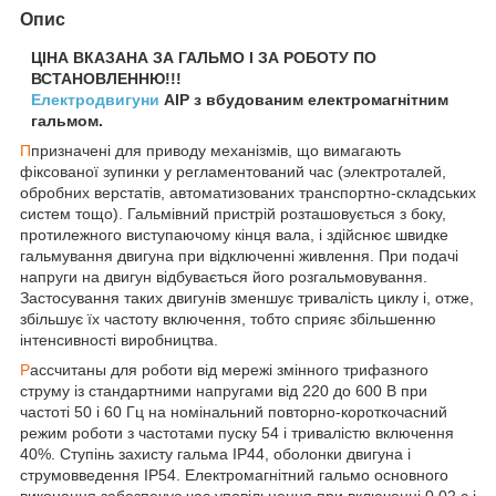
Опис
ЦІНА ВКАЗАНА ЗА ГАЛЬМО І ЗА РОБОТУ ПО
ВСТАНОВЛЕННЮ!!!
Електродвигуни
АІР з вбудованим електромагнітним
гальмом.
П
призначені для приводу механізмів, що вимагають
фіксованої зупинки у регламентований час (электроталей,
обробних верстатів, автоматизованих транспортно-складських
систем тощо). Гальмівний пристрій розташовується з боку,
протилежного виступаючому кінця вала, і здійснює швидке
гальмування двигуна при відключенні живлення. При подачі
напруги на двигун відбувається його розгальмовування.
Застосування таких двигунів зменшує тривалість циклу і, отже,
збільшує їх частоту включення, тобто сприяє збільшенню
інтенсивності виробництва.
Р
ассчитаны для роботи від мережі змінного трифазного
струму із стандартними напругами від 220 до 600 В при
частоті 50 і 60 Гц на номінальний повторно-короткочасний
режим роботи з частотами пуску 54 і тривалістю включення
40%. Ступінь захисту гальма IP44, оболонки двигуна і
струмовведення IP54. Електромагнітний гальмо основного
виконання забезпечує час уповільнення при включенні 0,02 с і