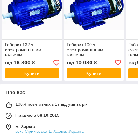
Габарит 132 з
Габарит 100 з
Габа
електромагнітним
електромагнітним
елек
гальмом
гальмом
гал
16 800
10 080
від
₴
від
₴
від
Купити
Купити
Про нас
100% позитивних з 17 відгуків за рік
Працює з 06.10.2015
м. Харків
вул. Сіриківська 1, Харків, Україна