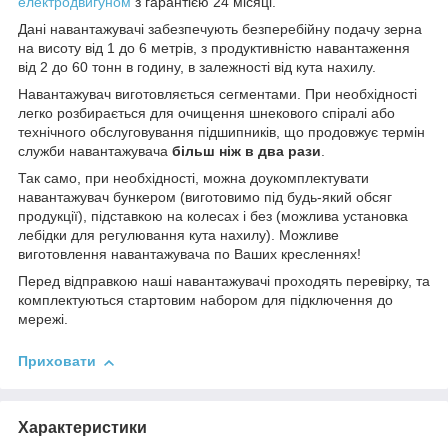
електродвигуном
з гарантією 24 місяці.
Дані навантажувачі забезпечують безперебійну подачу зерна
на висоту від 1 до 6 метрів, з продуктивністю навантаження
від 2 до 60 тонн в годину, в залежності від кута нахилу.
Навантажувач виготовляється сегментами. При необхідності
легко розбирається для очищення шнекового спіралі або
технічного обслуговування підшипників, що продовжує термін
служби навантажувача
більш ніж в два рази
.
Так само, при необхідності, можна доукомплектувати
навантажувач бункером (виготовимо під будь-який обсяг
продукції), підставкою на колесах і без (можлива установка
лебідки для регулювання кута нахилу). Можливе
виготовлення навантажувача по Ваших кресленнях!
Перед відправкою наші навантажувачі проходять перевірку, та
комплектуються стартовим набором для підключення до
мережі.
Приховати
Характеристики