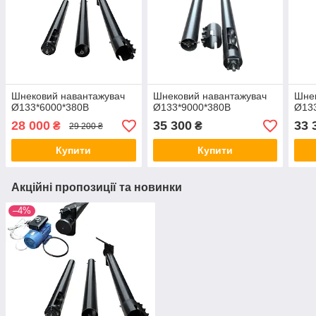
Шнековий навантажувач
Шнековий навантажувач
Шнек
Ø133*6000*380В
Ø133*9000*380В
Ø13
28 000
35 300
33 
₴
₴
29 200 ₴
Купити
Купити
Акційні пропозиції та новинки
–4%