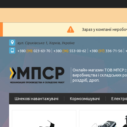
Зараз у компанії нероб
вул. Сіриківська 1, Харків, Україна
+380
(99)
023-63-70
+380
(96)
553-00-62
+380
(97)
336-71-56
Онлайн-магазин ТОВ МПСР ▷
виробництва і складських ро
роздріб, дроп.
Шнекові навантажувачі
Кормозмішувачі
Електр