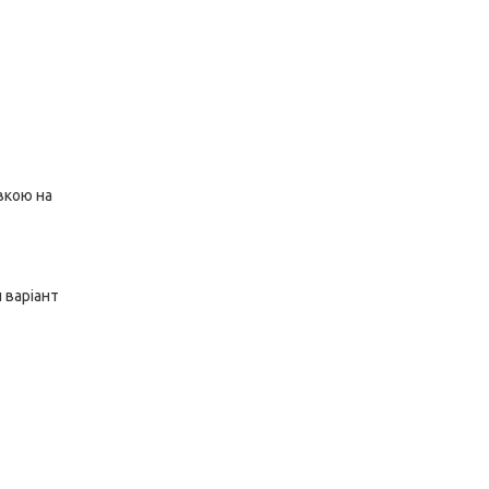
вкою на
 варіант