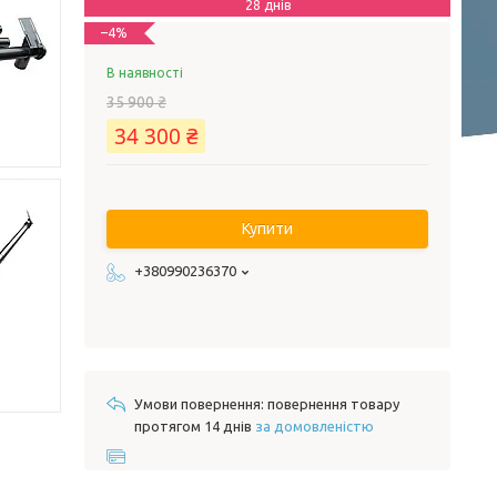
28 днів
–4%
В наявності
35 900 ₴
34 300 ₴
Купити
+380990236370
повернення товару
протягом 14 днів
за домовленістю