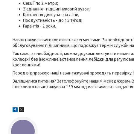
Секції по 2 метри;
З'єднання - підшипниковий вузол;
Кріплення двигуна - на лапи;
Продуктивність - до 15 т/год;
Гарантія - 2 роки.
Навантажувачі виготовляються сегментами. За необхідності 
обслуговування підшипників, що подовжує термін служби нав
Так само, за необхідності, можна доукомплектувати навантаж
колесах і без (можливе встановлення лебідки для регулюва
кресленнями!
Перед відправкою наші навантажувачі проходять перевірку,
Залишилися питання? Зателефонуйте нашим менеджерам. Вони 
шнекового навантажувача 159 мм під ваші вимоги і завдання.
КНОПКА
ЗВ'ЯЗКУ