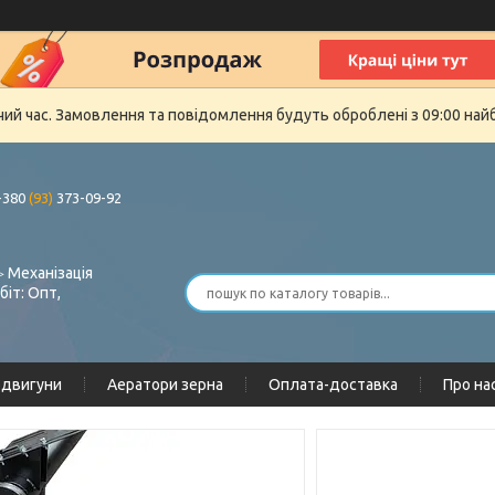
очий час. Замовлення та повідомлення будуть оброблені з 09:00 най
+380
(93)
373-09-92
 Механізація
біт: Опт,
одвигуни
Аератори зерна
Оплата-доставка
Про на