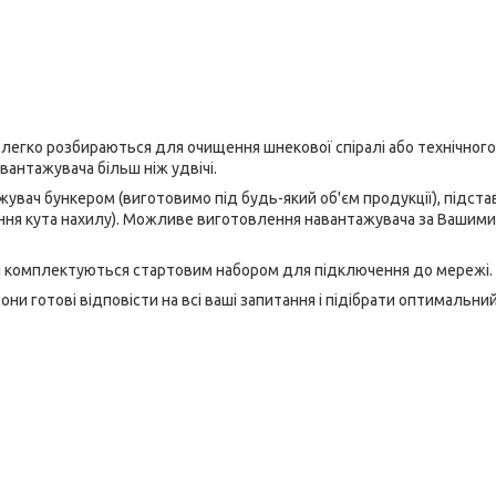
легко розбираються для очищення шнекової спіралі або технічного
антажувача більш ніж удвічі.
увач бункером (виготовимо під будь-який об'єм продукції), підста
ння кута нахилу). Можливе виготовлення навантажувача за Вашими
 і комплектуються стартовим набором для підключення до мережі.
готові відповісти на всі ваші запитання і підібрати оптимальний