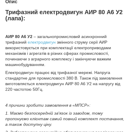
Опис
Трифазний електродвигун АИР 80 А6 У2
(лапа):
АИР 80 А6 У2
– загальнопромисловий асинхронний
трифазний
електродвигун
змінного струму серії АИР
використовується при комплектації електроприводами
механізмів і агрегатів в різних сферах промисловості,
починаючи з аграрного комплексу і закінчуючи важким
машинобудуванням.
Електродвигун працює від трифазної мережі. Напруга
стандартне для промисловості 380 В. Також під замовлення
виготовляється електродвигун АИР 80 А6 У2 на напругу від
220 частотою 50Гц.
4 причини зробити замовлення в «МПСР»:
1. Маємо безпосередній зв'язок із заводом, тому
пропонуємо клієнтам самий повний комплект постачання,
а також доступну ціну.