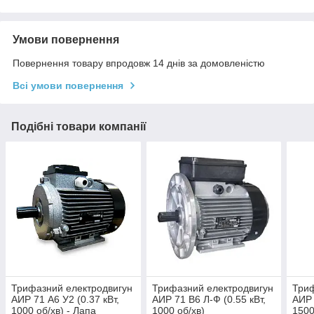
Умови повернення
Повернення товару впродовж 14 днів за домовленістю
Всі умови повернення
Подібні товари компанії
Трифазний електродвигун
Трифазний електродвигун
Триф
АИР 71 А6 У2 (0.37 кВт,
АИР 71 В6 Л-Ф (0.55 кВт,
АИР 
1000 об/хв) - Лапа
1000 об/хв)
1500