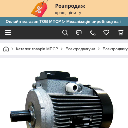
Онлайн-магазин ТОВ МПСР ▷ Механізація виробництва і скла
Каталог товарів МПСР
Електродвигуни
Електродвигу