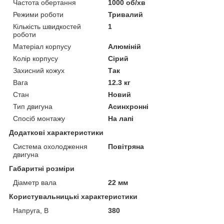
Частота обертання
1000 об/хв
Режими роботи
Тривалий
Кількість швидкостей
1
роботи
Матеріал корпусу
Алюміній
Колір корпусу
Сірий
Захисний кожух
Так
Вага
12.3 кг
Стан
Новий
Тип двигуна
Асинхронні
Спосіб монтажу
На лапі
Додаткові характеристики
Система охолодження
Повітряна
двигуна
Габаритні розміри
Діаметр вала
22 мм
Користувальницькі характеристики
Напруга, В
380