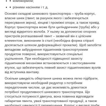
комбікормом;
різними насінням і т. д.
Основні складові шнекового транспортера – труба-корпус,
власне шнек (гвинт, за рахунок якого і забезпечується
пересування зерна), кінцеві і проміжні опори, а також привід.
Корпус транспортера може бути циліндричним (труба) або у
вигляді відкритого жолоба. У ньому за допомогою опорних
пристроїв розташований гвинт – зазвичай він є цілісним
елементом, виконаним із сталі (необхідна форма спіралі
досягається шляхом деформаційної прокатки). Щоб запобігти
випадкове забруднення підшипників транспортуємим
продуктом поверхні, використовуються спеціальні
ущільнення. При необхідності підвищеної захисту
підшипникові механізми встановлюються з застосуванням
втулок, що забезпечують певний захист підшипникових вузлів
від вступника вантажу.
Оскільки швидкість обертання шнека можна легко підібрати,
використовуючи необхідний редуктор з потрібним
передаточним числом, це дає можливість домогтися
потрібної продуктивності шнекового транспортера. Що
стосується потужності двигуна, вона повинна відповідати
габаритам гвинта, увазі транспортованої продукції, а також
необхідної швидкості її переміщення. Корпус у вигляді труби