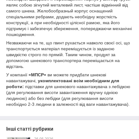
являє собою зігнутий металевий лист, частіше відмінний від
самого шнека. Желобообразный корпус оснащений
спеціальними ребрами, додають необхідну жорсткість
конструкції, а при необхідності цілісної рамою, яка його
підтримує і забезпечує збереження, попереджаючи механічні
пошкодження.
Незважаючи на те, що гвинт рухається навколо своєї осі, що
транспортується матеріал переміщується із заданою
швидкістю строго по прямій. Таким чином, продукт за
допомогою шнекового транспортера переміщається на
відстань.
У компанії
«МПСР»
ви можете придбати шнекові
навантажувачі,
укомплектовані всім необхідним для
роботи:
підставки для шнекового навантажувача з лебідкою
(для регулювання висоти завантаження вручну однією
людиною) або без лебідки (для регулювання висоти
необхідно 2-3 людини в залежності від ваги навантажувача).
Інші статті рубрики