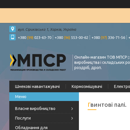
вул. Сіриківська 1, Харків, Україна
+380
(99)
023-63-70
+380
(96)
553-00-62
+380
(97)
336-71-56
Онлайн-магазин ТОВ МПСР ▷
виробництва і складських ро
роздріб, дроп.
Шнекові навантажувачі
Кормозмішувачі
Електр
Гвинтові палі.
Власне виробництво
Послуги
Обладнання для