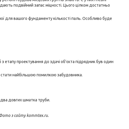
одають подвійний запас міцності. Цього цілком достатньо
ої для вашого фундаменту кількості паль. Особливо буде
б з етапу проектування до здачі об'єкта підрядник був один
же стати найбільшою помилкою забудовника.
 і два довгих шматка труби.
 Фото з сайту kommtex.ru.