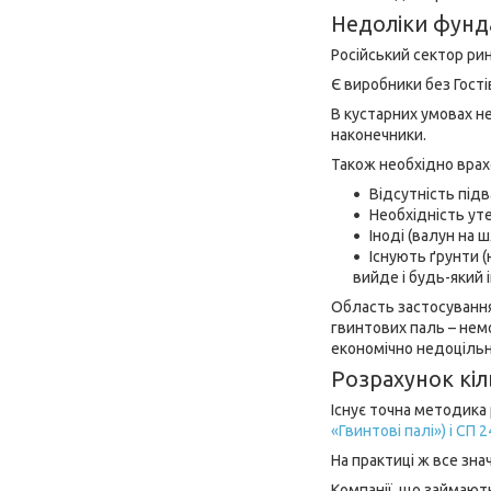
Недоліки фунд
Російський сектор рин
Є виробники без Гостів
В кустарних умовах не
наконечники.
Також необхідно врахо
Відсутність під
Необхідність ут
Іноді (валун на 
Існують ґрунти 
вийде і будь-який
Область застосування
гвинтових паль – немо
економічно недоцільн
Розрахунок кіл
Існує точна методика 
«Гвинтові палі») і СП 
На практиці ж все зна
Компанії, що займають