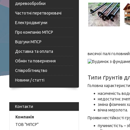
деревообробки
Частотні перетворювачі
Електродвигуни
Про компанію МПСР
Відгуки МПСР
Доставка та оплата
висячої палі головний
Обмін та повернення
Співробітництво
Типи ґрунтів д
Новини / статті
Головна характеристик
насиченість вод
недостатнє зчеп
зміна фізичних х
Контакти
вічна мерзлота.
Прояви нестійкості гр
ТОВ "МПСР"
пучинистість – з