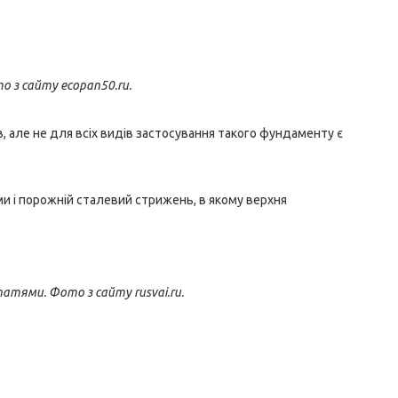
о з сайту ecopan50.ru.
 але не для всіх видів застосування такого фундаменту є
ями і порожній сталевий стрижень, в якому верхня
атями. Фото з сайту rusvai.ru.