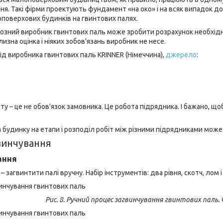
ня. Такі фірми проектують фундамент «на око» і на всяк випадок д
поверхових будинків на гвинтових палях.
озний виробник гвинтових паль може зробити розрахунок необхідн
зна оцінка і ніяких зобов'язань виробник не несе.
ід виробника гвинтових паль KRINNER (Німеччина),
джерело
:
 – це не обов'язок замовника. Це робота підрядника. І бажано, що
 будинку на етапи і розподіл робіт між різними підрядниками мо
винчування
ання
– загвинтити палі вручну. Набір інструментів: два рівня, скотч, лом
Рис. 8. Ручний процес загвинчування гвинтових паль.