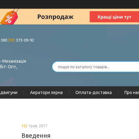
+380
(93)
373-09-92
 Механізація
біт: Опт,
одвигуни
Аератори зерна
Оплата-доставка
Про на
15/
трав. 2017
Введення