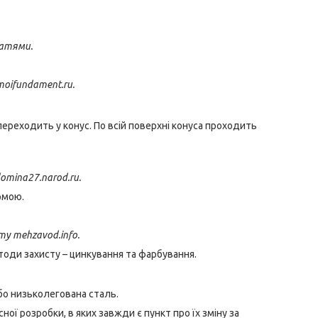
патями.
moifundament.ru.
ереходить у конус. По всій поверхні конуса проходить
omina27.narod.ru.
рмою.
ту mehzavod.info.
етоди захисту – цинкування та фарбування.
бо низьколегована сталь.
ї розробки, в яких завжди є пункт про їх зміну за