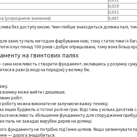
0,029
0,032
а (усереднене значення)
0,081
лива без доступу кисню. Чим глибше знаходиться ділянка палі, ти
для захисту паль методом фарбування нові, тому статистики їх баг
огія існує понад 100 років і добре опрацьована, тому вона більш кр
аменту на гвинтових палях
– сама можливість створити фундамент, вклавшись у розумну суму. Є
ятися в рази (а іноді на порядок) у велику бік.
ажу;
а взимку може вийти і дешевше;
яних робіт;
і роботу можна виконати не залучаючи важку техніку;
о інших будівель істотної ролі не грає. Відстань у кілька десятків
ється можливість збільшення фундаменту для спорудження прибу
х паль не зажадає вирубки дерев на ділянці.
о фундаменту не потрібно під'їзних шляхів. Якщо загвинчувати пал
ння — дорога знадобиться.