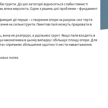
 грунти. До цієї категорії відносяться слабкі глинисті
ами, вічна мерзлота. Одне з рішень цієї проблеми – фундамент
. Принцип дії перше – створення опори за рахунок сил тертя
ення на сильні грунти. Гвинтові палі можуть працювати в
сь, вона не розпушує, а ущільнює грунт. Якщо паля входить в
ща наконечника в цьому випадку і збільшує площу опори. Для
инта» спричиняє збільшення здатності нести навантаження.
тових палях.