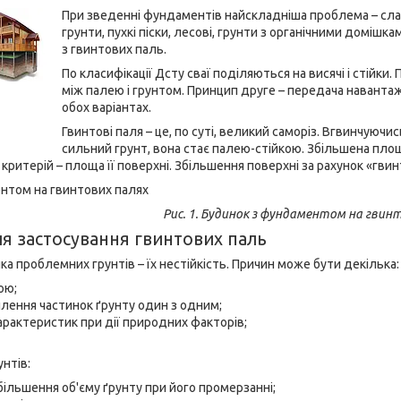
При зведенні фундаментів найскладніша проблема – слабкі
грунти, пухкі піски, лесові, грунти з органічними домішк
з гвинтових паль.
По класифікації Дсту сваї поділяються на висячі і стійки
між палею і грунтом. Принцип друге – передача навантаж
обох варіантах.
Гвинтові паля – це, по суті, великий саморіз. Вгвинчуючи
сильний грунт, вона стає палею-стійкою. Збільшена пло
 критерій – площа її поверхні. Збільшення поверхні за рахунок «гв
Рис. 1. Будинок з фундаментом на гвин
ля застосування гвинтових паль
а проблемних грунтів – їх нестійкість. Причин може бути декілька:
ою;
лення частинок ґрунту один з одним;
арактеристик при дії природних факторів;
унтів:
більшення об'єму ґрунту при його промерзанні;