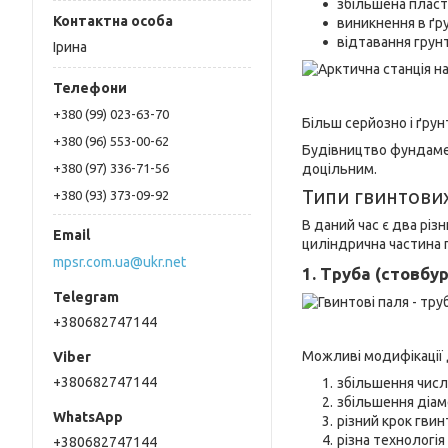
збільшена пласт
виникнення в ґр
відтавання грунт
Ірина
+380 (99) 023-63-70
Більш серйозно і ґру
+380 (96) 553-00-62
Будівництво фундамен
доцільним.
+380 (97) 336-71-56
Типи гвинтови
+380 (93) 373-09-92
В даний час є два різ
циліндрична частина 
mpsr.com.ua@ukr.net
1. Труба (стовбу
+380682747144
Можливі модифікації д
+380682747144
збільшення числ
збільшення діам
різний крок гвин
різна технологі
+380682747144