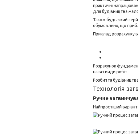
практичні напрацюван
для будівництва мало
Також будь-який серй
обумовлено, що прибли
Приклад розрахунку в
Розрахунок фундаменту
на всі види робіт.
Розбиття будівництва
Технологія заг
Ручне загвинчув
Найпростіший варіант 