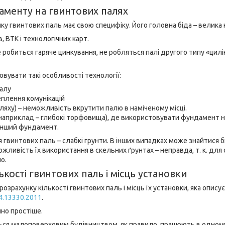
аменту на гвинтових палях
ку гвинтових паль має свою специфіку. Його головна біда – велика 
, ВТК і технологічних карт.
 робиться гаряче цинкування, не робляться палі другого типу «цил
вувати такі особливості технології:
валу
еплення комунікацій
шляху) – неможливість вкрутити палю в наміченому місці.
(наприклад – глибокі торфовища), де використовувати фундамент на
 інший фундамент.
 гвинтових паль – слабкі грунти. В інших випадках може знайтися
жливість їх використання в скельних ґрунтах – неправда, т. к. дл
о.
ькості гвинтових паль і місць установки
розрахунку кількості гвинтових паль і місць їх установки, яка опису
24.13330.2011
.
чно простіше.
ся малоповерховим будівництвом, як правило, працюють в одному рег