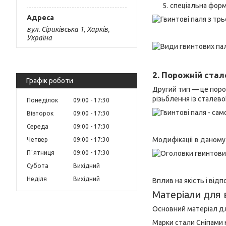
спеціальна форм
вул. Сіриківська 1, Харків,
Україна
2. Порожній ста
Графік роботи
Другий тип — це поро
різьблення із сталево
Понеділок
09:00
17:30
Вівторок
09:00
17:30
Середа
09:00
17:30
Модифікації в даному
Четвер
09:00
17:30
Пʼятниця
09:00
17:30
Субота
Вихідний
Неділя
Вихідний
Вплив на якість і від
Матеріали для
Основний матеріал дл
Марки стали Сніпами 