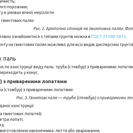
ичність;
унті порожнин;
у в умовах вічної мерзлоти.
Рис. 2. Арктична станція на гвинтових палях. Фот
нтовно ознайомитися з типами грунтів можна в
ГОСТ 25100-2011
.
ту на гвинтових палях можливо для всіх видів дисперсних грунтів,
х паль
них по конструкції виду паль: труба (стовбур) з привареними лопат
переходить у конус.
р) з привареними лопатями
Рис. 3. Гвинтові паля — труба (стовбур) з привареними лоп
аної конструкції:
а гвинтових лопатей;
етра лопаті;
та;
я виготовлення наконечника: лиття або зварювання;