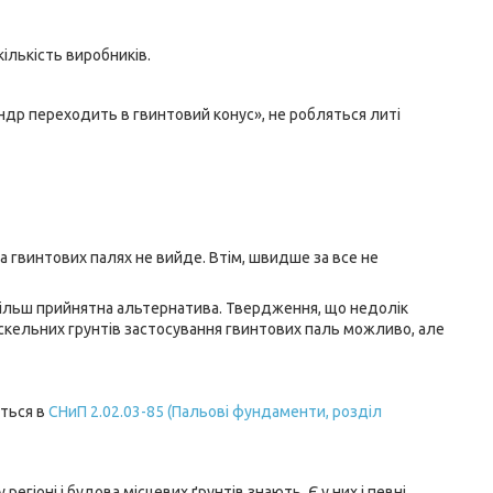
кількість виробників.
індр переходить в гвинтовий конус», не робляться литі
 гвинтових палях не вийде. Втім, швидше за все не
 більш прийнятна альтернатива. Твердження, що недолік
я скельних грунтів застосування гвинтових паль можливо, але
ється в
СНиП 2.02.03-85 (Пальові фундаменти, розділ
іоні і будова місцевих ґрунтів знають. Є у них і певні