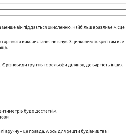
м менше він піддається окисленню. Найбільш вразливе місце
аторічного використання не існує. З цинковим покриттям все
аща.
 різновиди грунтів і є рельєфи ділянок, де вартість інших
 сантиметрів буде достатнім;
дови;
і вручну – це правда. А ось для решти будівництва і