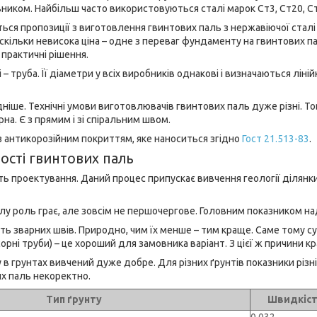
ником. Найбільш часто використовуються сталі марок Ст3, Ст20, Ст
ться пропозиції з виготовлення гвинтових паль з нержавіючої сталі і
 оскільки невисока ціна – одне з переваг фундаменту на гвинтових 
 практичні рішення.
 – труба. Її діаметри у всіх виробників однакові і визначаються лі
ніше. Технічні умови виготовлювачів гвинтових паль дуже різні. То
рна. Є з прямим і зі спіральним швом.
з антикорозійним покриттям, яке наноситься згідно
Гост 21.513-83
.
ності гвинтових паль
ть проектування. Даний процес припускає вивчення геології ділянки,
лу роль грає, але зовсім не першочергове. Головним показником н
ість зварних швів. Природно, чим їх менше – тим краще. Саме тому су
рні труби) – це хороший для замовника варіант. З цієї ж причини к
 в грунтах вивчений дуже добре. Для різних ґрунтів показники різн
х паль некоректно.
Тип ґрунту
Швидкість
0,032