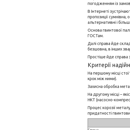
погодженням із замов
В Інтернеті зустрічаю
пропозиції сумнівна,
альтернативні і більш
Основа гвинтової палі
ГОСТам.
Далі справа йде склад
безшовна, в інших зва
Простіше йде справа 
Критерії надій
На першому місці стої
крок між ними).
Захисна обробка мета
На другому місці – як
НКТ (насосно-компресо
Процес корозії металу
придатності гвинтови
Глина