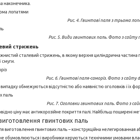
а наконечника.
Рис. 4. Гвинтові паля з трьома ло
Рис. 5. Види гвинтових паль. Фото з сайту 
левий стрижень
жнистий сталевий стрижень, в якому верхня циліндрична частина п
ї смуги.
Рис. 6. Гвинтові паля-саморіз. Фото з сайту d
 випадку обмежуються відсутністю або наявністю оголовків і їх фо
Рис. 7. Оголовки гвинтових паль. Фото з сай
повідно ціну має антикорозійне покриття палі. Найбільш поширені м
 виготовлення гвинтових паль
я виготовлення гвинтових паль – конструкційна нелегированная а
не обумовлюються і виробники керуються технічними умовами власно