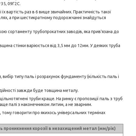
35, 09Г2С.
 їх вартість раз в 6 вище звичайних. Практичність такої
палях, а при шестикратному подорожчанні знайдуться
нійкою сортаменту трубопрокатних заводів, яка прив'язана до
вщина стінки варіюється від 3,5 мм до 12мм. У деяких труба
 вибір типу паль і розрахунок фундаменту (кількість паль і
адійності завжди буде товщина металу.
цільнотягнені труби краще. На ринку є пропозиції паль з труб
раще палі з наконечником литим, а не зварним.
і, тому говорити про якихось універсальних термінах
 проникнення корозії в незахищений метал (мм/рік)