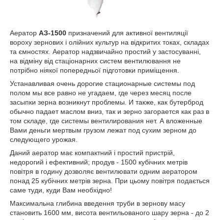
Аератор
АЗ-1500
призначений для активної вентиляції
вороху зернових і олійних культур на відкритих токах, складах
та ємностях. Аератор надзвичайно простий у застосуванні,
на відміну від стаціонарних систем вентилювання не
потрібно ніякої попередньої підготовки приміщення.
Устанавливая очень дорогие стационарные системы под
полом мы все равно не угадаем, где через месяц после
засыпки зерна возникнут проблемы. И также, как бутерброд
обычно падает маслом вниз, так и зерно загорается как раз в
том складе, где системы вентилирования нет. А вложенные
Вами деньги мертвым грузом лежат под сухим зерном до
следующего урожая.
Даний аератор має компактний і простий пристрій,
недорогий і ефективний; продув - 1500 кубічних метрів
повітря в годину дозволяє вентилювати одним аератором
понад 25 кубічних метрів зерна. При цьому повітря подається
саме туди, куди Вам необхідно!
Максимальна глибина введення труби в зернову масу
становить 1600 мм, висота вентильованого шару зерна - до 2