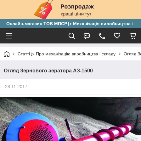
Онлайн-магазин ТОВ МПСР ▷ Механізація виробництва і скла
Статті ▷ Про механізацію виробництва і складу
Огляд З
Огляд Зернового аератора АЗ-1500
28.11.2017