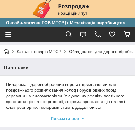
Онлайн-магазин ТОВ МПСР ▷ Механізація виробництва і скла
Каталог товарів МПСР
Обладнання для деревообробки
Пилорами
Пилорама - деревообробний верстат, призначений для
поздовжнього розпилювання колод і брусів різних порід
деревини на пиломатеріали. У сучасних реаліях постійного
зростання цін на енергоносії, зокрема зростання цін на газ і
електроенергію, пилорами стають дедалі більш
затребуваними, тому що використання деревини все ще
Показати все
набагато дешевше, ніж світло або газ.
Пилорами, представлені на нашому сайті, це надійне і якісне
обладнання від українського виробника. Модельний ряд і