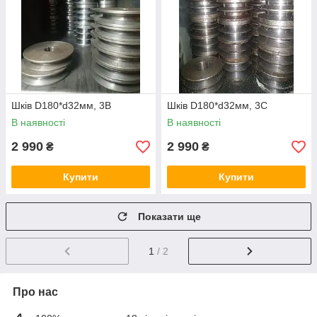
Шків D180*d32мм, 3В
Шків D180*d32мм, 3С
В наявності
В наявності
2 990
2 990
₴
₴
Купити
Купити
Показати ще
1
/ 2
Про нас