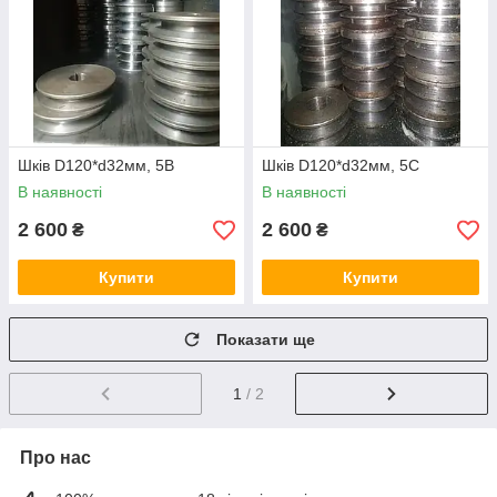
Шків D120*d32мм, 5В
Шків D120*d32мм, 5С
В наявності
В наявності
2 600
2 600
₴
₴
Купити
Купити
Показати ще
1
/ 2
Про нас